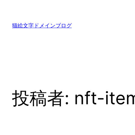
内
容
を
猫絵文字ドメインブログ
ス
キ
ッ
プ
投稿者:
nft-it