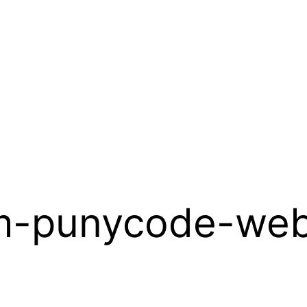
em-punycode-web-